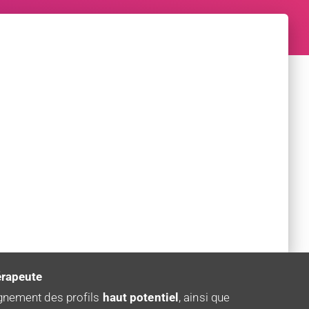
érapeute
gnement des profils
haut potentiel
, ainsi que